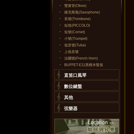
雙簧管(Oboe)
薩克斯風(Saxophone)
長號(Trombone)
短笛(PICCOLO)
短號(Cornet)
小號(Trumpet)
低音號(Tuba)
上低音號
法國號(French Horn)
BUFFET-E11黑檀木豎笛
直笛口風琴
數位鍵盤
其他
弦樂器