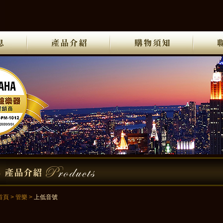
首頁
>
管樂
>
上低音號